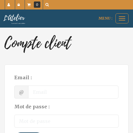
0
MENU :
Ouvr
le
men
Compte client
Email :
@
Mot de passe :